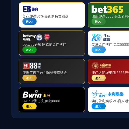
首页
产品中心
防爆(三防)高效LED节能灯具类
BZD188
Zoom