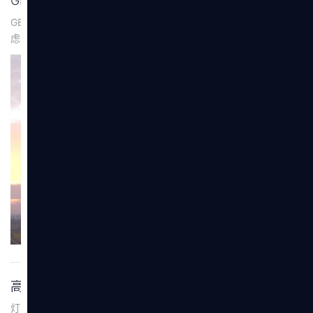
GB3836.1部分给出的要求源于对电气设备产生的点燃危险评定，考虑的点燃源是指在一般工业环境中不同设备类型出现的什么情况？-m88官网
GB3836.1部分给出的要求源于对电气设备产生的点燃危险评定，考
虑的点燃源是指在一般工业环境中不同设备类型出现的： 热表面、
机械火花、电弧、静电放电. m88官网全国销售热线：
13588976369
高压钠灯参数一览表-m88官网
灯泡型号 功率（W） 电源电压（V） 工作电压（V） 工作电流