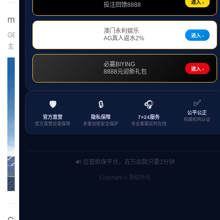
m88官网解说GB3836系列专用防爆型式包括哪些?
GB3836系列专用防爆型式包括哪些? GB3836系列专用防爆型式，
主要包括：隔爆型、增安型、本安型、正压型、油浸型、充砂型、n
型和胶封型等。 新黎明环保全国销售热线：13588976369