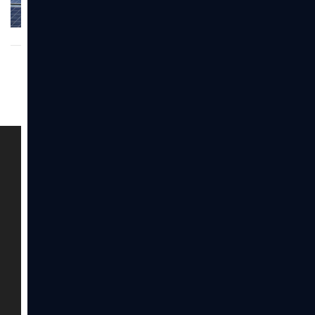
共89条 当前1/9页
首页
上一页
下一页
尾页
转到
加我微信