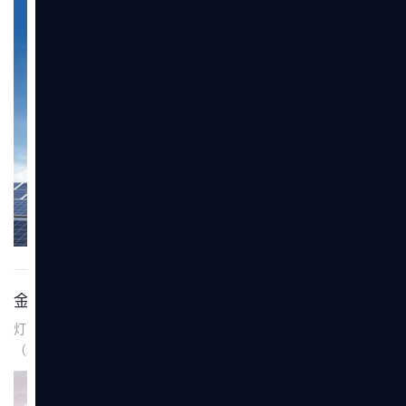
金属卤化物灯技术参数-m88官网
灯泡型号 功率（W） 电源电压（V） 工作电压（V） 工作电流
（A） 光通量（im） 平均寿命（h） 色温（k） …